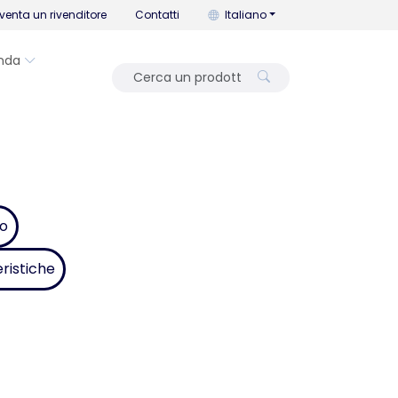
Puoi cambiare la lingua con que
venta un rivenditore
Contatti
Italiano
nda
bo
ristiche