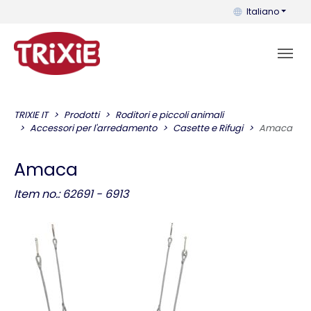
Puoi cambiare la 
Italiano
TRIXIE IT
Prodotti
Roditori e piccoli animali
Accessori per l'arredamento
Casette e Rifugi
Amaca
Amaca
Item no.: 62691 - 6913