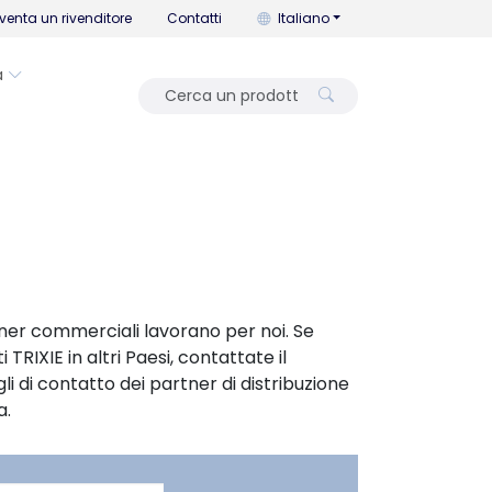
Puoi cambiare la lingua con que
venta un rivenditore
Contatti
Italiano
a
partner commerciali lavorano per noi. Se
i TRIXIE in altri Paesi, contattate il
gli di contatto dei partner di distribuzione
a.