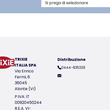
on le sedi dei rivenditori
TRIXIE
Distribuzione
ITALIA SPA
0444-835329
Via Enrico
Fermi, 6
36045
Alonte (VI)
P.IVA: IT
00920450244
R.E.A. VI-