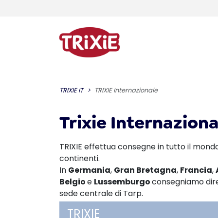
TRIXIE IT
TRIXIE Internazionale
Trixie Internaziona
TRIXIE effettua consegne in tutto il mondo i
continenti.
In
Germania
,
Gran Bretagna
,
Francia
,
Belgio
e
Lussemburgo
consegniamo dir
sede centrale di Tarp.
TRIXIE