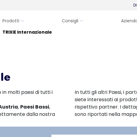
Di
Prodotti
Consigli
Aziend
TRIXIE Internazionale
le
n molti paesi di tutti i
In tutti gli altri Paesi, i 
siete interessati ai prodott
Austria
,
Paesi Bassi
,
rispettivo partner. I detta
ettamente dalla nostra
sono riportati nella mapp