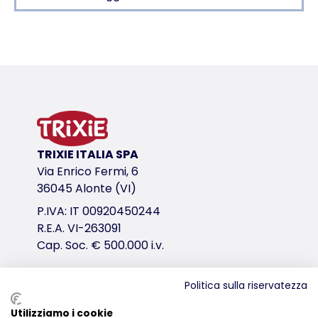
Dettagli del prodotto per a product
Informazioni sul prodotto
in metallo, cromato
variante di prodotto
variante di prodotto: numero unico del pr
TRIXIE ITALIA SPA
Misure
Via Enrico Fermi, 6
20 cm
36045 Alonte (VI)
P.IVA: IT 00920450244
link per il download
R.E.A. VI-263091
TRIXIE Imballaggio 6102-60x265
Cap. Soc. € 500.000 i.v.
Politica sulla riservatezza
Distribuzione
Utilizziamo i cookie