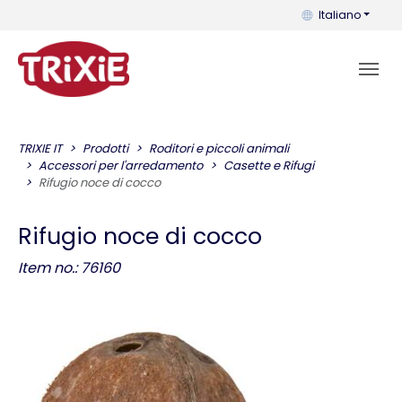
Puoi cambiare la 
Italiano
TRIXIE IT
Prodotti
Roditori e piccoli animali
Accessori per l'arredamento
Casette e Rifugi
Rifugio noce di cocco
Rifugio noce di cocco
Item no.: 76160