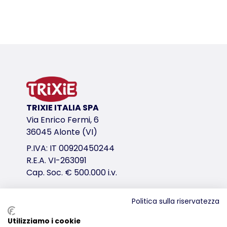
Dettagli del prodotto per a product
Informazioni sul prodotto
per rettili e roditori
luogo in cui rifugiarsi
anche per acquari
contenuto: 3 pz.
TRIXIE ITALIA SPA
100% materiali naturali
Via Enrico Fermi, 6
variante di prodotto
36045 Alonte (VI)
variante di prodotto: numero unico del pr
P.IVA: IT 00920450244
R.E.A. VI-263091
Misure
Cap. Soc. € 500.000 i.v.
ø 8/10/12 cm
per es.
Politica sulla riservatezza
topi, criceti
Distribuzione
Contenuto
Utilizziamo i cookie