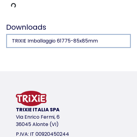
Downloads
TRIXIE Imballaggio 61775-85x85mm
Dettagli del prodotto per a product
Informazioni sul prodotto
con zona di osservazione sul tetto
con 2 entrate/uscite
in corteccia d'albero
variante di prodotto
TRIXIE ITALIA SPA
Via Enrico Fermi, 6
variante di prodotto: numero unico del pr
36045 Alonte (VI)
Misure
P.IVA: IT 00920450244
18 × 12 × 12 cm