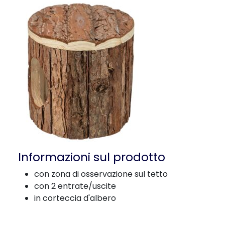
Informazioni sul prodotto
con zona di osservazione sul tetto
con 2 entrate/uscite
in corteccia d'albero
i carico