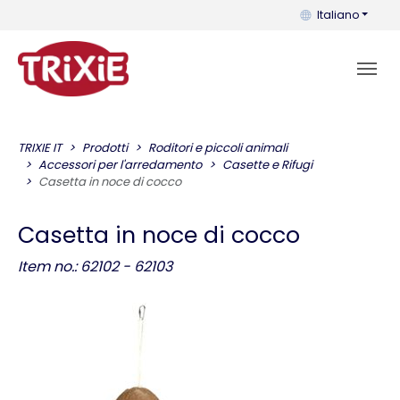
Puoi cambiare la 
Italiano
TRIXIE IT
Prodotti
Roditori e piccoli animali
Accessori per l'arredamento
Casette e Rifugi
Casetta in noce di cocco
Casetta in noce di cocco
Item no.: 62102 - 62103