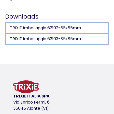
Dati di carico
Downloads
TRIXIE Imballaggio 62102-85x85mm
TRIXIE Imballaggio 62103-85x85mm
Dettagli del prodotto per a product
Informazioni sul prodotto
interno in fibre di noce di cocco
da appendere
variante di prodotto
TRIXIE ITALIA SPA
variante di prodotto: numero unico del pr
Via Enrico Fermi, 6
Misure
36045 Alonte (VI)
ø 13 × 56 cm