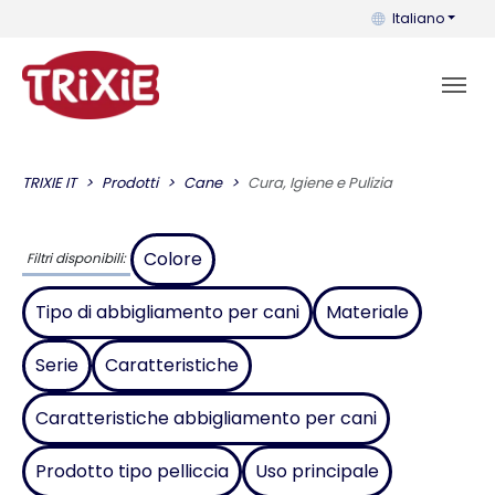
Puoi cambiare la 
Italiano
TRIXIE IT
Prodotti
Cane
Cura, Igiene e Pulizia
Colore
Filtri disponibili:
Tipo di abbigliamento per cani
Materiale
Serie
Caratteristiche
Caratteristiche abbigliamento per cani
Prodotto tipo pelliccia
Uso principale