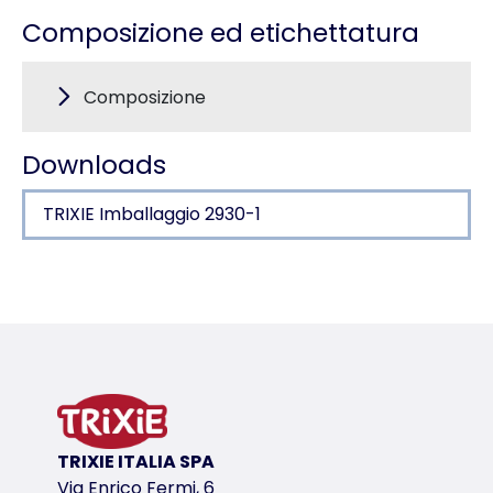
Composizione ed etichettatura
Composizione
Downloads
TRIXIE Imballaggio 2930-1
Dettagli del prodotto per a product
Informazioni sul prodotto
senza profumazione, non unge
per pettinare con facilità e ammorbidire la struttu
prodotto efficace contro polvere, sporco e acqua
anche per cani a pelo lungo
TRIXIE ITALIA SPA
variante di prodotto
Via Enrico Fermi, 6