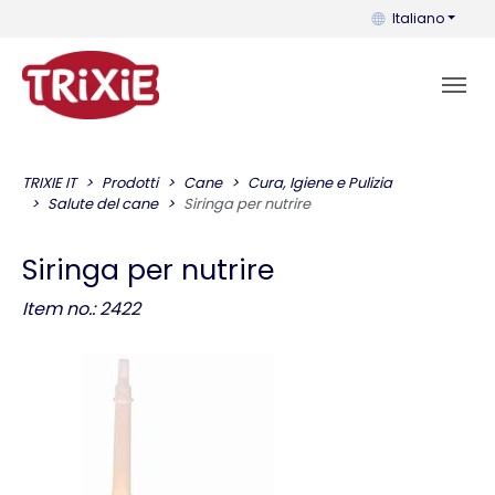
Puoi cambiare la 
Italiano
TRIXIE IT
Prodotti
Cane
Cura, Igiene e Pulizia
Salute del cane
Siringa per nutrire
Siringa per nutrire
Item no.: 2422