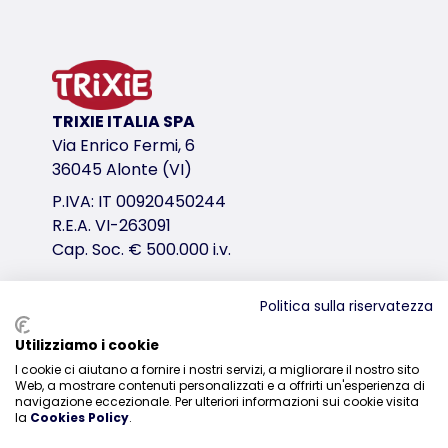
con 3 tettarelle in silicone
capacità 10 ml
variante di prodotto
TRIXIE ITALIA SPA
variante di prodotto: numero unico del pr
Via Enrico Fermi, 6
Misure
36045 Alonte (VI)
10 ml
P.IVA: IT 00920450244
R.E.A. VI-263091
Cap. Soc. € 500.000 i.v.
Politica sulla riservatezza
Distribuzione
Utilizziamo i cookie
I cookie ci aiutano a fornire i nostri servizi, a migliorare il nostro sito
0444-835329
Web, a mostrare contenuti personalizzati e a offrirti un'esperienza di
navigazione eccezionale. Per ulteriori informazioni sui cookie visita
la
Cookies Policy
.