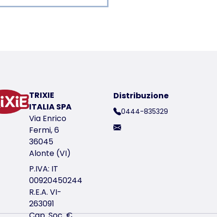
er a product
idina
che, mosche e zanzare
le
TRIXIE
Distribuzione
ttimane
ITALIA SPA
0444-835329
Via Enrico
Fermi, 6
ico del prodotto 25375
36045
Alonte (VI)
P.IVA: IT
00920450244
R.E.A. VI-
263091
Cap. Soc. €