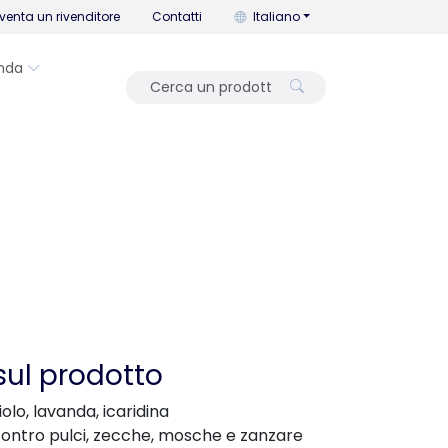
Puoi cambiare la lingua con que
venta un rivenditore
Contatti
Italiano
nda
sul prodotto
iolo, lavanda, icaridina
contro pulci, zecche, mosche e zanzare