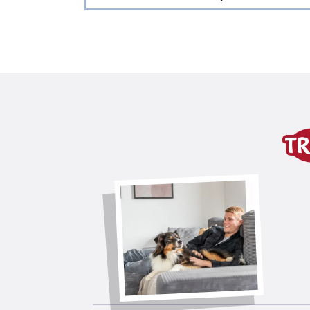
Dettagli del prodotto p
Informazioni sul prodotto
principi attivi: geraniolo, lavanda, icar
effetto repellente contro pulci, zec
da applicare direttamente sull'anima
par application efficacia per 3–4 se
variante di prodotto
variante di prodotto: numero un
per
cani da/oltre 30 kg
Contenuto
3 × 5 ml