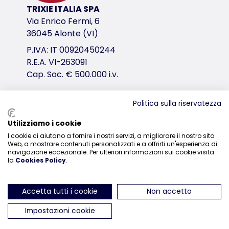
TRIXIE ITALIA SPA
Via Enrico Fermi, 6
36045 Alonte (VI)
P.IVA: IT 00920450244
R.E.A. VI-263091
Cap. Soc. € 500.000 i.v.
Politica sulla riservatezza
Distribuzione
Utilizziamo i cookie
I cookie ci aiutano a fornire i nostri servizi, a migliorare il nostro sito
0444-835329
Web, a mostrare contenuti personalizzati e a offrirti un'esperienza di
navigazione eccezionale. Per ulteriori informazioni sui cookie visita
la
Cookies Policy
.
Accetta tutti i cookie
Non accetto
ci trovi su Instagram
ci trovi su Facebook
ci trovi su YouTube
ci trovi su Linked
ci trovi su 
Impostazioni cookie