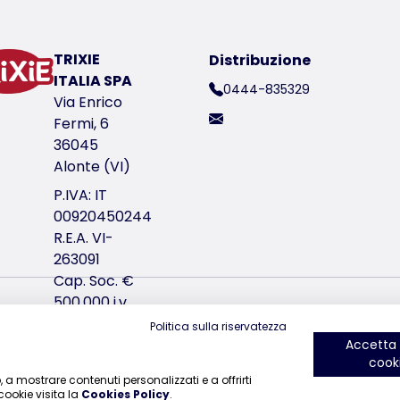
TRIXIE
Distribuzione
ico del prodotto 31296
ITALIA SPA
0444-835329
Via Enrico
Fermi, 6
36045
Alonte (VI)
P.IVA: IT
00920450244
 complementare per animali</td></tr></table> </td></t
R.E.A. VI-
263091
tura
Cap. Soc. €
500.000 i.v.
ale (incl. 2 % prezzemolo), ortaggi, glicole propilenico
ci trovi su Instagram
ci trovi su Facebook
ci trovi su YouTube
ci trov
Politica sulla riservatezza
Accetta t
cook
.
b, a mostrare contenuti personalizzati e a offrirti
cookie visita la
Cookies Policy
.