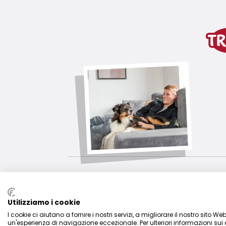
Vegan
variante di prodotto
variante di prodotto: numero un
Misure
12 cm
Contenuto/Peso
500 gr.
Tipo di mangime
<table><tr><td><table><tr><td>Alimento
Composizione ed etichetta
cereali, sottoprodotti di origine veget
vegano
senza zuccheri aggiunti
Utilizziamo i cookie
Conservare in luogo fresco e asciutto
I cookie ci aiutano a fornire i nostri servizi, a migliorare il nostro sito We
un'esperienza di navigazione eccezionale. Per ulteriori informazioni sui 