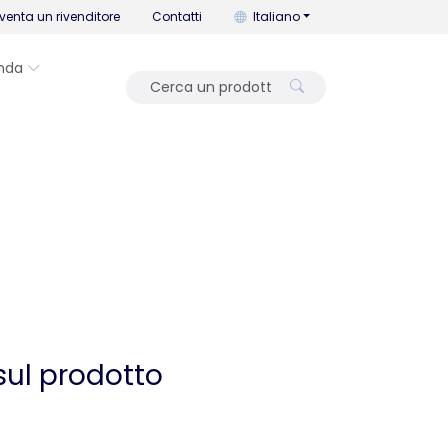
Puoi cambiare la lingua con que
venta un rivenditore
Contatti
Italiano
nda
sul prodotto