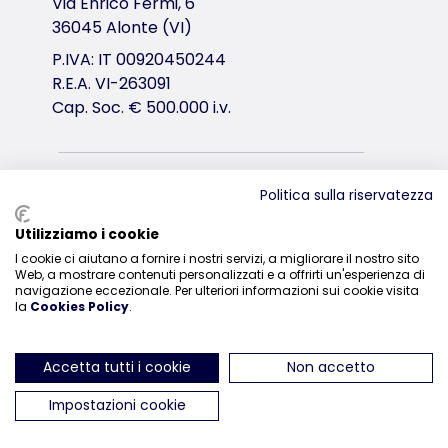
Via Enrico Fermi, 6
36045 Alonte (VI)
P.IVA: IT 00920450244
R.E.A. VI-263091
Cap. Soc. € 500.000 i.v.
Distribuzione
Politica sulla riservatezza
0444-835329
Utilizziamo i cookie
I cookie ci aiutano a fornire i nostri servizi, a migliorare il nostro sito
Web, a mostrare contenuti personalizzati e a offrirti un'esperienza di
navigazione eccezionale. Per ulteriori informazioni sui cookie visita
la
Cookies Policy
.
ci trovi su Instagram
ci trovi su Facebook
ci trovi su YouTube
ci trovi su Linked
ci trovi su 
Accetta tutti i cookie
Non accetto
Impostazioni cookie