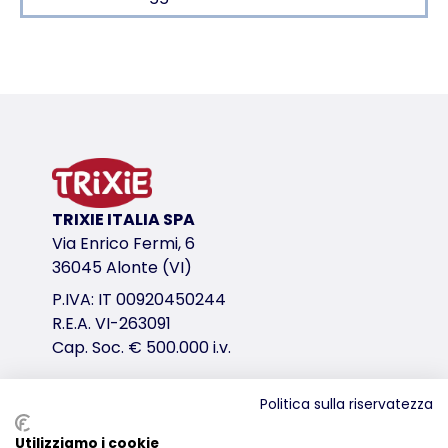
Dettagli del prodotto per a product
Informazioni sul prodotto
con fissaggio a vite
incl. 2 posatoi
in legno
raccomandato dal Parco ornitologico di Walsrode
TRIXIE ITALIA SPA
variante di prodotto
Via Enrico Fermi, 6
36045 Alonte (VI)
variante di prodotto: numero unico del pr
P.IVA: IT 00920450244
Misure
R.E.A. VI-263091
19 × 19 cm
Cap. Soc. € 500.000 i.v.
per es.
cocoriti
Politica sulla riservatezza
link per il download
Distribuzione
Utilizziamo i cookie