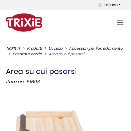
Puoi cambiare la 
Italiano
TRIXIE IT
Prodotti
Uccello
Accessori per l'arredamento
Posatoi e corde
Area su cui posarsi
Area su cui posarsi
Item no.: 51698