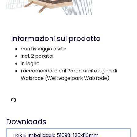
Informazioni sul prodotto
con fissaggio a vite
incl. 2 posatoi
in legno
raccomandato dal Parco ornitologico di
Walsrode (Weltvogelpark Walsrode)
di carico
Downloads
TRIXIE Imballaggio 51698-120x113mm