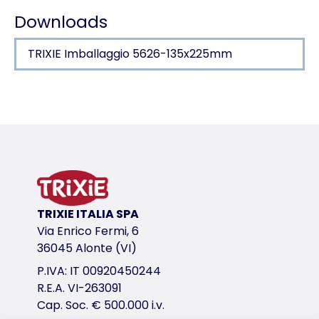
Downloads
TRIXIE Imballaggio 5626-135x225mm
Dettagli del prodotto per a product
Informazioni sul prodotto
prodotto digeribile
100% materiali naturali
raccomandato dal Parco ornitologico di Walsrode
variante di prodotto
TRIXIE ITALIA SPA
Via Enrico Fermi, 6
variante di prodotto: numero unico del pr
36045 Alonte (VI)
per es.
P.IVA: IT 00920450244
canarini, fringuelli zebra
R.E.A. VI-263091
Contenuto/Peso
Cap. Soc. € 500.000 i.v.
50 gr.