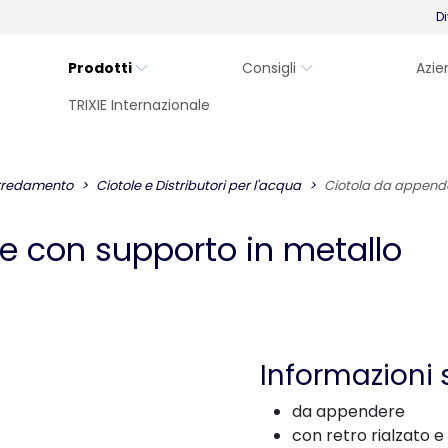
Di
Prodotti
Consigli
Azie
TRIXIE Internazionale
arredamento
Ciotole e Distributori per l'acqua
Ciotola da appende
 con sup​porto in metallo
Informazioni 
da appendere
con retro rialzato e