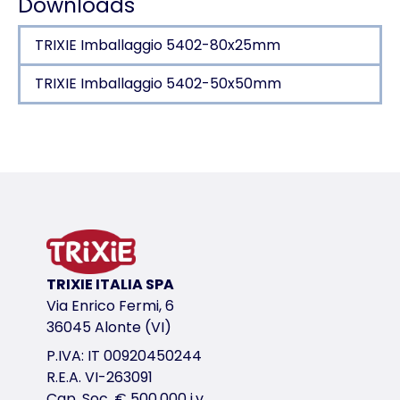
Downloads
TRIXIE Imballaggio 5402-80x25mm
TRIXIE Imballaggio 5402-50x50mm
Dettagli del prodotto per a product
Informazioni sul prodotto
da appendere davanti alla porta della gabbia
apertura ottimale della porta: 13,5 × 11 cm
colore: trasparente
in plastica
TRIXIE ITALIA SPA
variante di prodotto
Via Enrico Fermi, 6
36045 Alonte (VI)
variante di prodotto: numero unico del pr
P.IVA: IT 00920450244
Misure
R.E.A. VI-263091
14 × 15 × 15 cm
Cap. Soc. € 500.000 i.v.