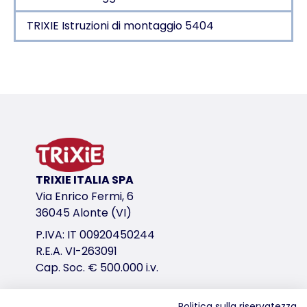
TRIXIE Istruzioni di montaggio 5404
Dettagli del prodotto per a product
Informazioni sul prodotto
da appendere davanti alla porta della gabbia
apertura ottimale della porta: 15 × 21 cm
con supporto regolabile
in plastica
TRIXIE ITALIA SPA
variante di prodotto
Via Enrico Fermi, 6
36045 Alonte (VI)
variante di prodotto: numero unico del pr
P.IVA: IT 00920450244
Misure
R.E.A. VI-263091
16 × 22 × 26 cm
Cap. Soc. € 500.000 i.v.
per es.
calopsitte, pappagalli
Politica sulla riservatezza