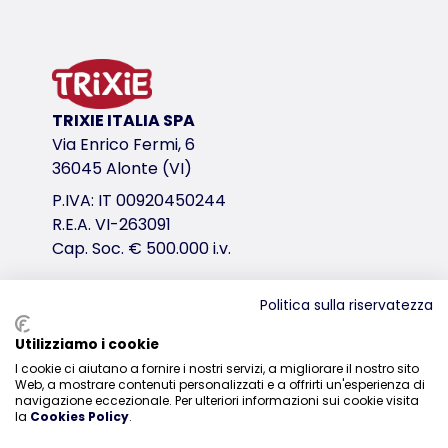
il tasso di umidità viene aumentato fino al 100 % in 
per fornire la rugiada mattutina nei terrari desertic
flusso regolabile
con protezione contro il funzionamento a secco, 
TRIXIE ITALIA SPA
incl. 2 m di tubo di trasporto regolabile
Via Enrico Fermi, 6
a basso consumo energetico
36045 Alonte (VI)
consumo d'acqua circa 300 ml/h
in plastica
P.IVA: IT 00920450244
R.E.A. VI-263091
Nota: questo prodotto è dotato di una presa europea. P
Cap. Soc. € 500.000 i.v.
variante di prodotto
variante di prodotto: numero unico del pr
Politica sulla riservatezza
Misure
Distribuzione
Utilizziamo i cookie
3 l/28 × 27 × 15 cm
I cookie ci aiutano a fornire i nostri servizi, a migliorare il nostro sito
0444-835329
Web, a mostrare contenuti personalizzati e a offrirti un'esperienza di
link per il download
navigazione eccezionale. Per ulteriori informazioni sui cookie visita
la
Cookies Policy
.
TRIXIE Istruzioni 76123