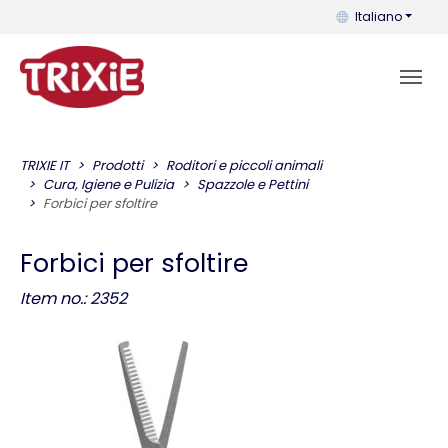
Puoi cambiare la 
Italiano
TRIXIE IT
Prodotti
Roditori e piccoli animali
Cura, Igiene e Pulizia
Spazzole e Pettini
Forbici per sfoltire
Forbici per sfoltire
Item no.: 2352