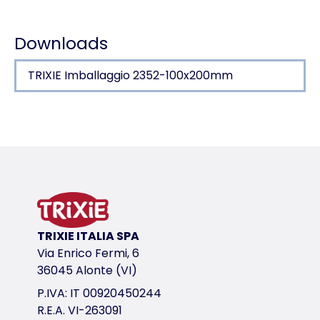
Dati di carico
Downloads
TRIXIE Imballaggio 2352-100x200mm
Dettagli del prodotto per a product
Informazioni sul prodotto
La tosatura
per sfoltire
in acciaio inox
impugnatura in plastica con presa in gomma
TRIXIE ITALIA SPA
Via Enrico Fermi, 6
La tosatura
variante di prodotto
36045 Alonte (VI)
P.IVA: IT 00920450244
variante di prodotto: numero unico del pr
R.E.A. VI-263091
Tipo di pelo