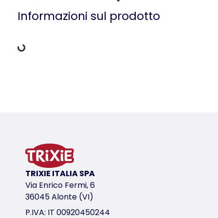
Dati di carico
Informazioni sul prodotto
Dettagli del prodotto per a product
Informazioni sul prodotto
variante di prodotto
variante di prodotto: numero unico del pr
per art.
39338
TRIXIE ITALIA SPA
Via Enrico Fermi, 6
variante di prodotto: numero unico del pr
36045 Alonte (VI)
per art.
P.IVA: IT 00920450244