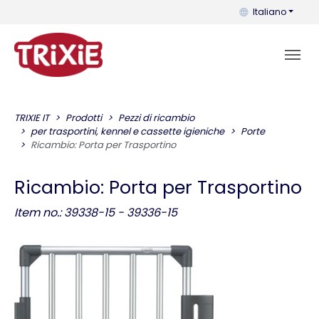
Puoi cambiare la 
Italiano
TRIXIE IT
Prodotti
Pezzi di ricambio
per trasportini, kennel e cassette igieniche
Porte
Ricambio: Porta per Trasportino
Ricambio: Porta per Trasportino
Item no.: 39338-15 - 39336-15