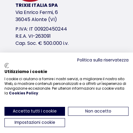
TRIXIE ITALIA SPA
Via Enrico Fermi, 6
36045 Alonte (VI)
P.IVA: IT 00920450244
R.E.A. VI-263091
Cap. Soc. € 500.000 i.v.
Politica sulla riservatezza
Distribuzione
Utilizziamo i cookie
I cookie ci aiutano a fornire i nostri servizi, a migliorare il nostro sito
0444-835329
Web, a mostrare contenuti personalizzati e a offrirti un'esperienza di
navigazione eccezionale. Per ulteriori informazioni sui cookie visita
la
Cookies Policy
.
Accetta tutti i cookie
Non accetto
ci trovi su Instagram
ci trovi su Facebook
ci trovi su YouTube
ci trovi su Linked
ci trovi su 
Impostazioni cookie