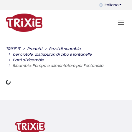
Puoi cambiare la 
Italiano
TRIXIE IT
Prodotti
Pezzi di ricambio
per ciotole, distributori di cibo e fontanelle
Parti di ricambio
Dati di carico
Ricambio: Pompa e alimentatore per Fontanella