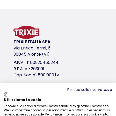
Dettagli del prodotto per a product
Informazioni sul prodotto
in sisal: ø 5 mm/peluche (poliestere): 400 g/m²
cuccia con cuscino reversibile (poliestere): lavabi
nicchia con cuscino reversibile (poliestere): lavab
variante di prodotto
TRIXIE ITALIA SPA
Via Enrico Fermi, 6
variante di prodotto: numero unico del pr
36045 Alonte (VI)
Area della base
P.IVA: IT 00920450244
60 × 48 cm
R.E.A. VI-263091
Altezza
Cap. Soc. € 500.000 i.v.
140 cm
Tronchetto
Politica sulla riservatezza
ø 15/9 cm
Distribuzione
Utilizziamo i cookie
Misure
I cookie ci aiutano a fornire i nostri servizi, a migliorare il nostro sito
0444-835329
140 cm
Web, a mostrare contenuti personalizzati e a offrirti un'esperienza di
navigazione eccezionale. Per ulteriori informazioni sui cookie visita
Colore