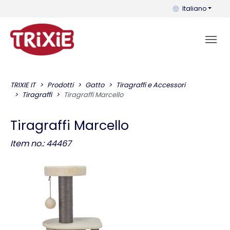
Puoi cambiare la 
Italiano
TRIXIE IT
Prodotti
Gatto
Tiragraffi e Accessori
Tiragraffi
Tiragraffi Marcello
Tiragraffi Marcello
Item no.: 44467