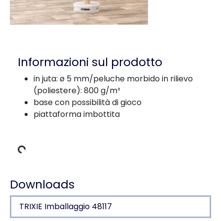
Informazioni sul prodotto
in juta: ø 5 mm/peluche morbido in rilievo
(poliestere): 800 g/m²
base con possibilità di gioco
piattaforma imbottita
 carico
Downloads
TRIXIE Imballaggio 48117