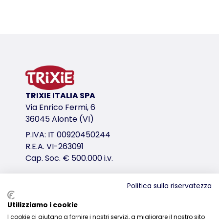
Dettagli del prodotto per a product
Informazioni sul prodotto
in juta: ø 5 mm/peluche morbido in rilievo (poliest
base con possibilità di gioco
piattaforma imbottita
variante di prodotto
TRIXIE ITALIA SPA
Via Enrico Fermi, 6
variante di prodotto: numero unico del pro
36045 Alonte (VI)
Area della base
P.IVA: IT 00920450244
ø 36 cm
R.E.A. VI-263091
Altezza
Cap. Soc. € 500.000 i.v.
54 cm
Tronchetto
Politica sulla riservatezza
ø 9 cm
Distribuzione
Utilizziamo i cookie
Misure
I cookie ci aiutano a fornire i nostri servizi, a migliorare il nostro sito
0444-835329