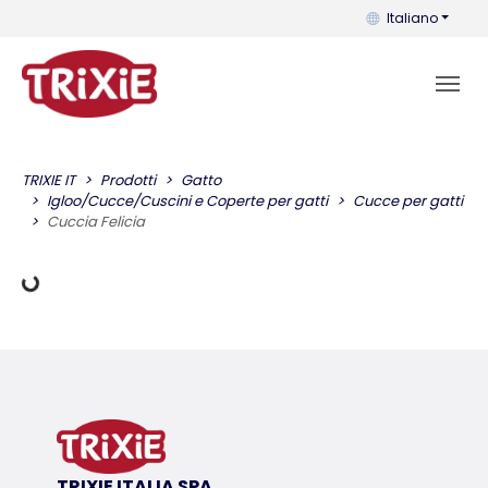
Puoi cambiare la 
Italiano
TRIXIE IT
Prodotti
Gatto
Dati di carico
Igloo/Cucce/Cuscini e Coperte per gatti
Cucce per gatti
Cuccia Felicia
TRIXIE ITALIA SPA