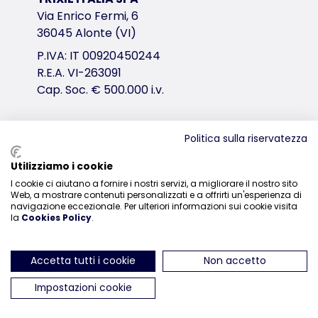
Via Enrico Fermi, 6
36045 Alonte (VI)
P.IVA: IT 00920450244
R.E.A. VI-263091
Cap. Soc. € 500.000 i.v.
Politica sulla riservatezza
Distribuzione
Utilizziamo i cookie
0444-835329
I cookie ci aiutano a fornire i nostri servizi, a migliorare il nostro sito
Web, a mostrare contenuti personalizzati e a offrirti un'esperienza di
navigazione eccezionale. Per ulteriori informazioni sui cookie visita
la
Cookies Policy
.
Accetta tutti i cookie
Non accetto
ci trovi su Instagram
ci trovi su Facebook
ci trovi su YouTube
ci trovi su Linked
ci trovi su 
Impostazioni cookie