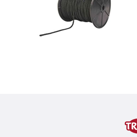
Dettagli del prodotto p
Informazioni sul prodotto
variante di prodotto
variante di prodotto: numero un
Misure
1 m