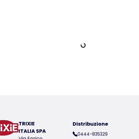
Dati di carico
er a product
ico del prodotto 44381
TRIXIE
Distribuzione
ITALIA SPA
0444-835329
Via Enrico