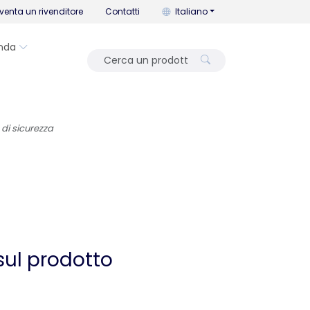
Puoi cambiare la lingua con que
venta un rivenditore
Contatti
Italiano
nda
 di sicurezza
sul prodotto