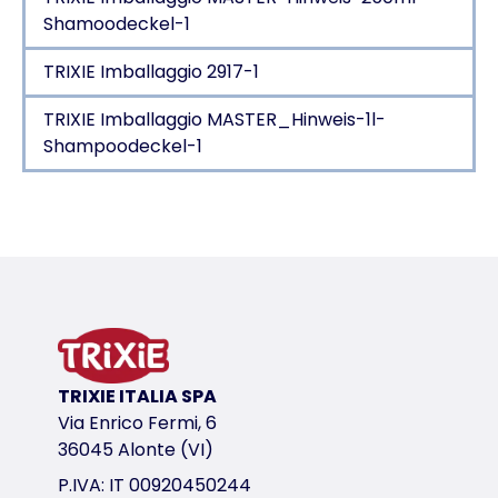
Shamoodeckel-1
TRIXIE Imballaggio 2917-1
TRIXIE Imballaggio MASTER_Hinweis-1l-
Shampoodeckel-1
Dettagli del prodotto per a product
Informazioni sul prodotto
per cani e gatti
senza profumazioni e coloranti
prodotto molto delicato
variante di prodotto
TRIXIE ITALIA SPA
Via Enrico Fermi, 6
variante di prodotto: numero unico del pr
36045 Alonte (VI)
Contenuto
P.IVA: IT 00920450244
250 ml