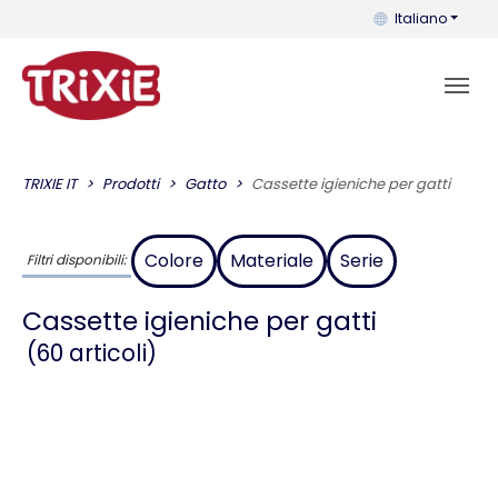
Puoi cambiare la 
Italiano
TRIXIE IT
Prodotti
Gatto
Cassette igieniche per gatti
Colore
Materiale
Serie
Filtri disponibili:
Cassette igieniche per gatti
(60 articoli)