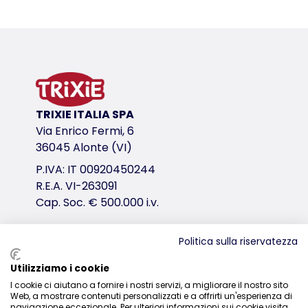
Dettagli del prodotto per a product
Informazioni sul prodotto
con chiusura in vita per distribuire uniformemente 
di grande comfort, specialmente per la schiena
con chiusura sul torace
forma stabile
TRIXIE ITALIA SPA
con apertura superiore
Via Enrico Fermi, 6
con rete tessuta molto fine per proteggere dagli i
36045 Alonte (VI)
ampi inserti in rete per una ventilazione ottimale
con cuscino imbottito, estraibile
P.IVA: IT 00920450244
con tasche esterne
R.E.A. VI-263091
con corto guinzaglio interno
Cap. Soc. € 500.000 i.v.
in poliestere
variante di prodotto
Politica sulla riservatezza
Distribuzione
variante di prodotto: numero unico del pr
Utilizziamo i cookie
I cookie ci aiutano a fornire i nostri servizi, a migliorare il nostro sito
0444-835329
Misure
Web, a mostrare contenuti personalizzati e a offrirti un'esperienza di
39 × 43 × 27 cm
navigazione eccezionale. Per ulteriori informazioni sui cookie visita