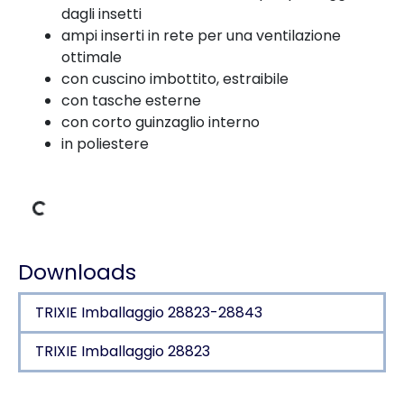
dagli insetti
ampi inserti in rete per una ventilazione
ottimale
con cuscino imbottito, estraibile
con tasche esterne
con corto guinzaglio interno
in poliestere
 carico
Downloads
TRIXIE Imballaggio 28823-28843
TRIXIE Imballaggio 28823