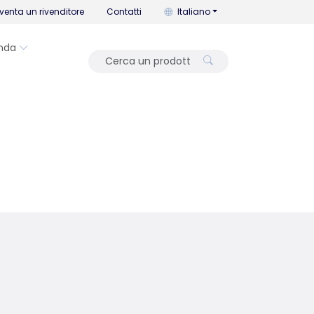
Puoi cambiare la lingua con que
venta un rivenditore
Contatti
Italiano
nda