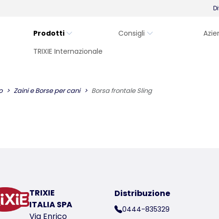
Di
Prodotti
Consigli
Azie
TRIXIE Internazionale
o
Zaini e Borse per cani
Borsa frontale Sling
TRIXIE
Distribuzione
ITALIA SPA
0444-835329
Via Enrico