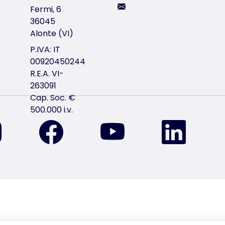
Fermi, 6
36045
Alonte (VI)
P.IVA: IT
00920450244
R.E.A. VI-
263091
Cap. Soc. €
500.000 i.v.
ci trovi su Instagram
ci trovi su Facebook
ci trovi su YouTube
ci trov