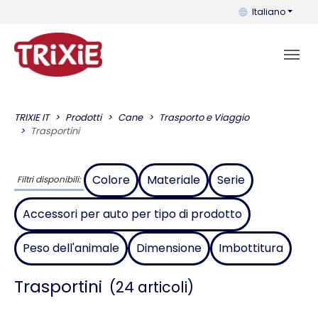
Puoi cambiare la 
Italiano
TRIXIE IT
Prodotti
Cane
Trasporto e Viaggio
Trasportini
Colore
Materiale
Serie
Filtri disponibili:
Accessori per auto per tipo di prodotto
Peso dell'animale
Dimensione
Imbottitura
Trasportini
(24 articoli)