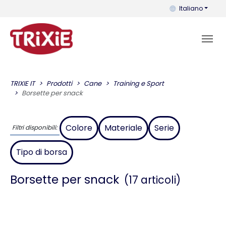
Puoi cambiare la 
Italiano
TRIXIE IT
Prodotti
Cane
Training e Sport
Borsette per snack
Colore
Materiale
Serie
Filtri disponibili:
Tipo di borsa
Borsette per snack
(17 articoli)