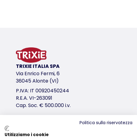
TRIXIE ITALIA SPA
Via Enrico Fermi, 6
36045 Alonte (VI)
P.IVA: IT 00920450244
R.E.A. VI-263091
Cap. Soc. € 500.000 i.v.
Politica sulla riservatezza
Distribuzione
Utilizziamo i cookie