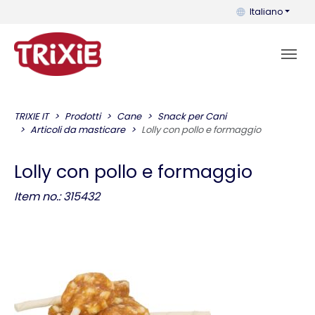
Puoi cambiare la 
Italiano
TRIXIE IT
Prodotti
Cane
Snack per Cani
Articoli da masticare
Lolly con pollo e formaggio
Lolly con pollo e formaggio
Item no.: 315432