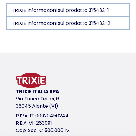
TRIXIE Informazioni sul prodotto 315432-1
TRIXIE Informazioni sul prodotto 315432-2
Dettagli del prodotto per a product
Informazioni sul prodotto
con pollo, formaggio e bastoncino in pelle di bovin
articolo sfuso
variante di prodotto
TRIXIE ITALIA SPA
variante di prodotto: numero unico del pr
Via Enrico Fermi, 6
Misure
36045 Alonte (VI)
10 cm
P.IVA: IT 00920450244
Contenuto/Peso
R.E.A. VI-263091
20 gr.
Cap. Soc. € 500.000 i.v.