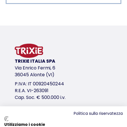
Dettagli del prodotto per a product
Informazioni sul prodotto
SOFT Edition
in peluche morbido in rilievo
fodera in poliestere
imbottitura in fibra di poliestere
TRIXIE ITALIA SPA
con cuscino fisso
Via Enrico Fermi, 6
prodotto sfoderabile
36045 Alonte (VI)
fondo antiscivolo
P.IVA: IT 00920450244
variante di prodotto
R.E.A. VI-263091
Cap. Soc. € 500.000 i.v.
variante di prodotto: numero unico del pr
Misure
Politica sulla riservatezza
ø 50 cm
Distribuzione
Colore
Utilizziamo i cookie