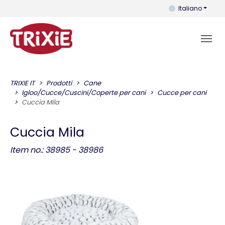
Puoi cambiare la 
Italiano
TRIXIE IT
Prodotti
Cane
Igloo/Cucce/Cuscini/Coperte per cani
Cucce per cani
Cuccia Mila
Cuccia Mila
Item no.: 38985 - 38986