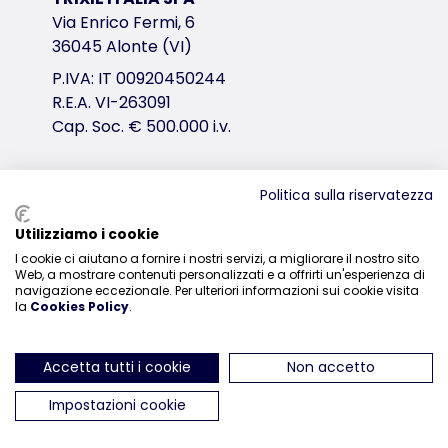
Via Enrico Fermi, 6
36045 Alonte (VI)
P.IVA: IT 00920450244
R.E.A. VI-263091
Cap. Soc. € 500.000 i.v.
Politica sulla riservatezza
Distribuzione
Utilizziamo i cookie
0444-835329
I cookie ci aiutano a fornire i nostri servizi, a migliorare il nostro sito
Web, a mostrare contenuti personalizzati e a offrirti un'esperienza di
navigazione eccezionale. Per ulteriori informazioni sui cookie visita
la
Cookies Policy
.
Accetta tutti i cookie
Non accetto
ci trovi su Instagram
ci trovi su Facebook
ci trovi su YouTube
ci trovi su Linked
ci trovi su 
Impostazioni cookie