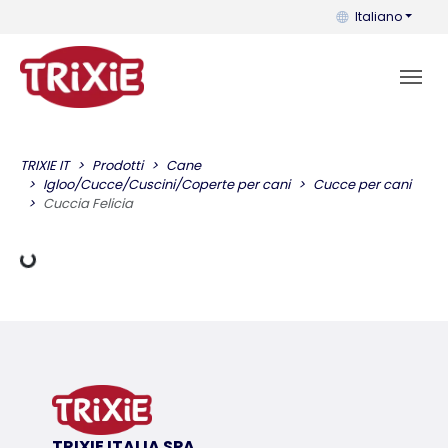
Puoi cambiare la 
Italiano
TRIXIE IT
Prodotti
Cane
Dati di carico
Igloo/Cucce/Cuscini/Coperte per cani
Cucce per cani
Cuccia Felicia
TRIXIE ITALIA SPA