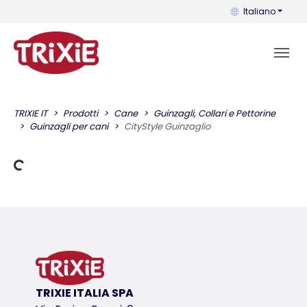
Puoi cambiare la 
Italiano
TRIXIE IT
Prodotti
Cane
Guinzagli, Collari e Pettorine
Guinzagli per cani
CityStyle Guinzaglio
Dati di carico
TRIXIE ITALIA SPA