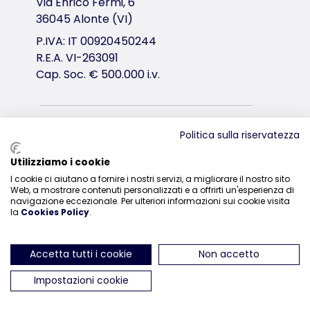
Via Enrico Fermi, 6
36045 Alonte (VI)
P.IVA: IT 00920450244
R.E.A. VI-263091
Cap. Soc. € 500.000 i.v.
Distribuzione
Politica sulla riservatezza
0444-835329
Utilizziamo i cookie
I cookie ci aiutano a fornire i nostri servizi, a migliorare il nostro sito
Web, a mostrare contenuti personalizzati e a offrirti un'esperienza di
navigazione eccezionale. Per ulteriori informazioni sui cookie visita
la
Cookies Policy
.
ci trovi su Instagram
ci trovi su Facebook
ci trovi su YouTube
ci trovi su Linked
ci trovi su 
Accetta tutti i cookie
Non accetto
Impostazioni cookie