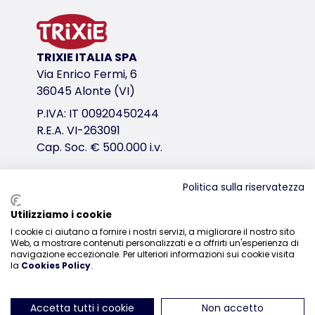
prodotto sicuro grazie alle chiusure a strappo e a
colore acceso e bande riflettenti per un'immediata
forma anatomica
TRIXIE ITALIA SPA
in poliestere
Via Enrico Fermi, 6
colore: nero/giallo
36045 Alonte (VI)
Consiglio: per scegliere correttamente la taglia del sa
P.IVA: IT 00920450244
variante di prodotto
R.E.A. VI-263091
Cap. Soc. € 500.000 i.v.
variante di prodotto: numero unico del pr
Taglia
Politica sulla riservatezza
XS
Distribuzione
Utilizziamo i cookie
Misure
I cookie ci aiutano a fornire i nostri servizi, a migliorare il nostro sito
0444-835329
28 cm
Web, a mostrare contenuti personalizzati e a offrirti un'esperienza di
navigazione eccezionale. Per ulteriori informazioni sui cookie visita
fino a
la
Cookies Policy
.
12 kg
Circonferenza addominale
Accetta tutti i cookie
Non accetto
30–50 cm