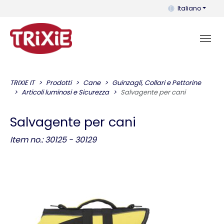
Puoi cambiare la 
Italiano
TRIXIE IT
Prodotti
Cane
Guinzagli, Collari e Pettorine
Articoli luminosi e Sicurezza
Salvagente per cani
Salvagente per cani
Item no.: 30125 - 30129