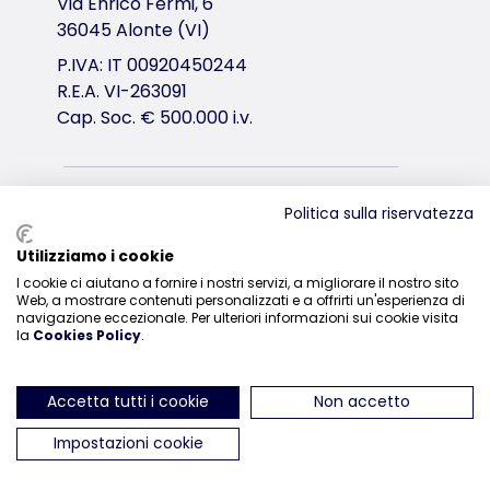
Via Enrico Fermi, 6
36045 Alonte (VI)
P.IVA: IT 00920450244
R.E.A. VI-263091
Cap. Soc. € 500.000 i.v.
Distribuzione
Politica sulla riservatezza
0444-835329
Utilizziamo i cookie
I cookie ci aiutano a fornire i nostri servizi, a migliorare il nostro sito
Web, a mostrare contenuti personalizzati e a offrirti un'esperienza di
navigazione eccezionale. Per ulteriori informazioni sui cookie visita
la
Cookies Policy
.
ci trovi su Instagram
ci trovi su Facebook
ci trovi su YouTube
ci trovi su Linked
ci trovi su 
Accetta tutti i cookie
Non accetto
Impostazioni cookie