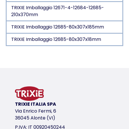
TRIXIE Imballaggio 12671-4-12684-12685-
210x370mm
TRIXIE Imballaggio 12685-80x307x185mm
TRIXIE Imballaggio 12685-80x307x18mm
Dettagli del prodotto per a product
Informazioni sul prodotto
in silicone
luce lampeggiante fino a 4 ore, luce fissa fino a 2,5
prodotto resistente agli spruzzi d’acqua
la misura si regola individualmente con un semplice
TRIXIE ITALIA SPA
incl. cavo USB
Via Enrico Fermi, 6
variante di prodotto
36045 Alonte (VI)
variante di prodotto: numero unico del pr
P.IVA: IT 00920450244