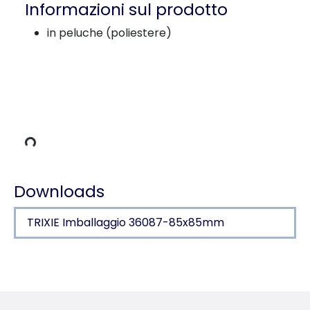
Informazioni sul prodotto
in peluche (poliestere)
 carico
Downloads
TRIXIE Imballaggio 36087-85x85mm
Dettagli del prodotto per a product
Informazioni sul prodotto