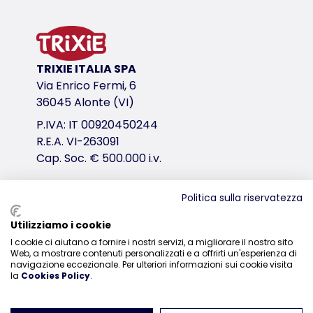
in peluche (poliestere)
variante di prodotto
variante di prodotto: numero unico del pr
TRIXIE ITALIA SPA
Misure
Via Enrico Fermi, 6
38 cm
36045 Alonte (VI)
P.IVA: IT 00920450244
link per il download
R.E.A. VI-263091
TRIXIE Imballaggio 36087-85x85mm
Cap. Soc. € 500.000 i.v.
Politica sulla riservatezza
Distribuzione
Utilizziamo i cookie
I cookie ci aiutano a fornire i nostri servizi, a migliorare il nostro sito
0444-835329
Web, a mostrare contenuti personalizzati e a offrirti un'esperienza di
navigazione eccezionale. Per ulteriori informazioni sui cookie visita
la
Cookies Policy
.