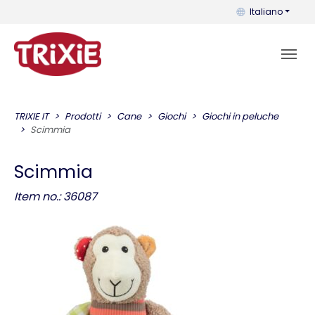
Puoi cambiare la 
Italiano
TRIXIE IT
Prodotti
Cane
Giochi
Giochi in peluche
Scimmia
Scimmia
Item no.: 36087