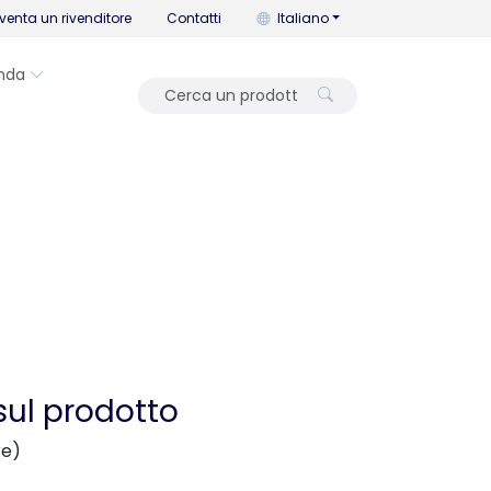
Puoi cambiare la lingua con que
venta un rivenditore
Contatti
Italiano
nda
sul prodotto
re)