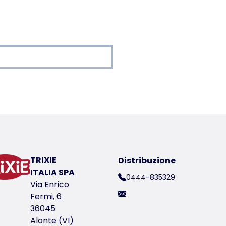
Dati di carico
er a product
TRIXIE
Distribuzione
ico del prodotto 36157
ITALIA SPA
0444-835329
Via Enrico
Fermi, 6
36045
Alonte (VI)