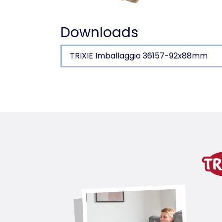
Downloads
TRIXIE Imballaggio 36157-92x88mm
Dettagli del prodotto p
Informazioni sul prodotto
in tessuto (poliestere)
variante di prodotto
variante di prodotto: numero un
Misure
33 cm
link per il download