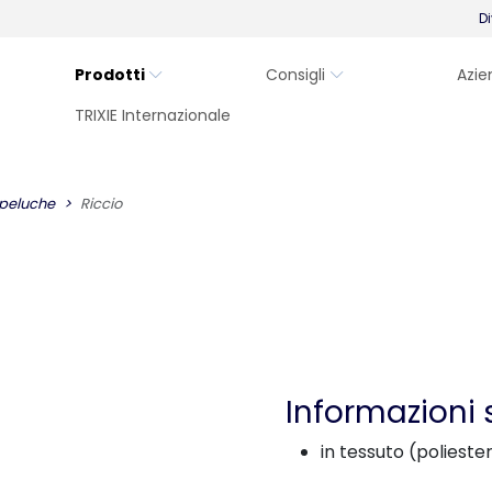
Di
Prodotti
Consigli
Azie
TRIXIE Internazionale
 peluche
Riccio
Informazioni 
in tessuto (polieste