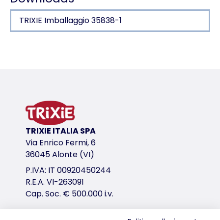
TRIXIE Imballaggio 35838-1
Dettagli del prodotto per a product
Informazioni sul prodotto
in peluche (poliestere)
variante di prodotto
variante di prodotto: numero unico del pr
TRIXIE ITALIA SPA
Misure
Via Enrico Fermi, 6
30 cm
36045 Alonte (VI)
P.IVA: IT 00920450244
link per il download
R.E.A. VI-263091
TRIXIE Imballaggio 35838-1
Cap. Soc. € 500.000 i.v.