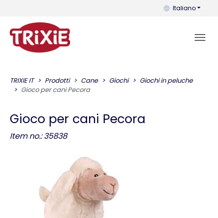
Puoi cambiare la 
Italiano
TRIXIE IT
Prodotti
Cane
Giochi
Giochi in peluche
Gioco per cani Pecora
Gioco per cani Pecora
Item no.: 35838