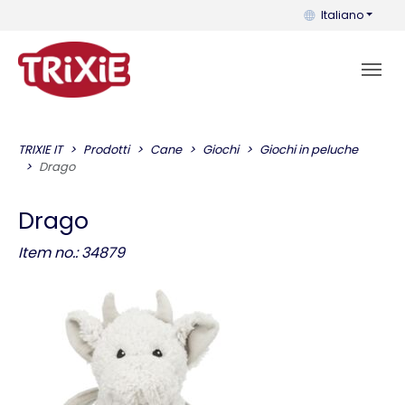
Puoi cambiare la 
Italiano
TRIXIE IT
Prodotti
Cane
Giochi
Giochi in peluche
Drago
Drago
Item no.: 34879