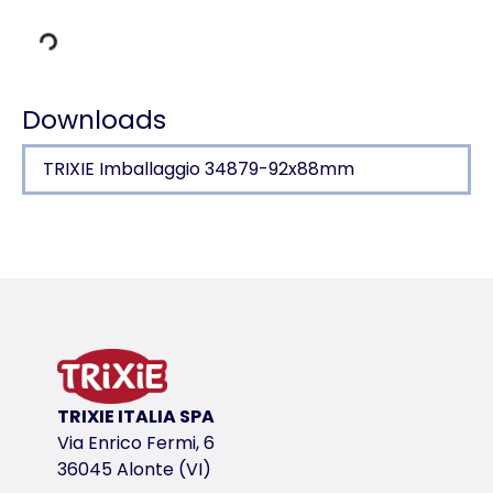
di carico
Downloads
TRIXIE Imballaggio 34879-92x88mm
Dettagli del prodotto per a product
Informazioni sul prodotto
in peluche (poliestere)
variante di prodotto
variante di prodotto: numero unico del pr
TRIXIE ITALIA SPA
Misure
Via Enrico Fermi, 6
28 cm
36045 Alonte (VI)