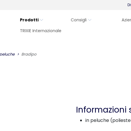
Di
Prodotti
Consigli
Azie
TRIXIE Internazionale
 peluche
Bradipo
Informazioni 
in peluche (poliest