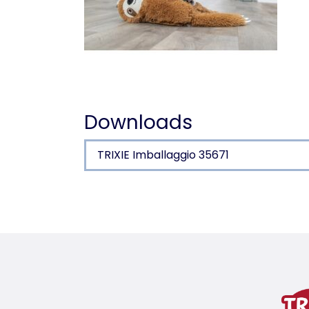
Downloads
TRIXIE Imballaggio 35671
Dettagli del prodotto p
Informazioni sul prodotto
in peluche (poliestere)
variante di prodotto