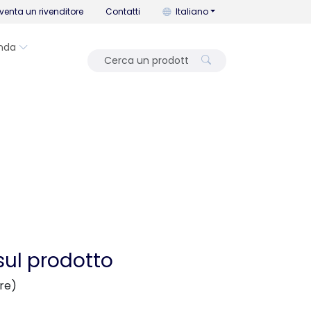
Puoi cambiare la lingua con que
venta un rivenditore
Contatti
Italiano
nda
sul prodotto
ere)