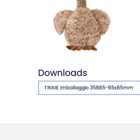
Downloads
TRIXIE Imballaggio 35885-85x85mm
Dettagli del prodotto p
Informazioni sul prodotto
in peluche (poliestere)