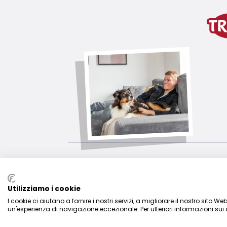
variante di prodotto
variante di prodotto: numero un
Misure
38 cm
link per il download
TRIXIE Imballaggio 35885-85x85mm
Utilizziamo i cookie
I cookie ci aiutano a fornire i nostri servizi, a migliorare il nostro sito We
un'esperienza di navigazione eccezionale. Per ulteriori informazioni sui 