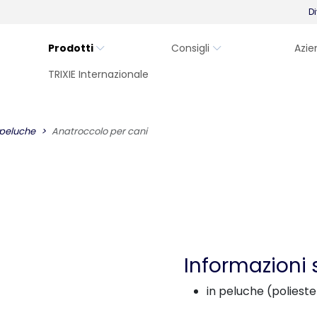
Di
Prodotti
Consigli
Azie
TRIXIE Internazionale
 peluche
Anatroccolo per cani
i
Informazioni 
in peluche (poliest