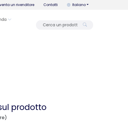
Puoi cambiare la lingua con que
venta un rivenditore
Contatti
Italiano
nda
sul prodotto
ere)