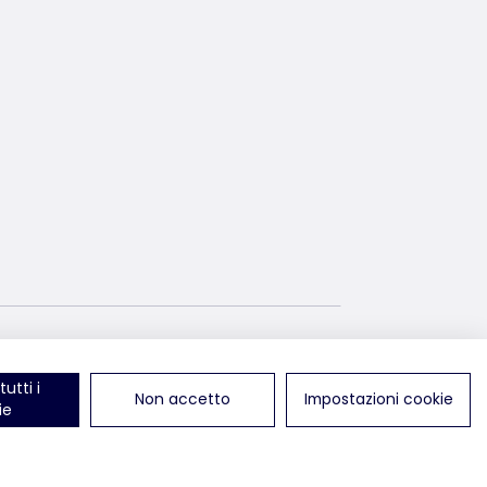
i su LinkedIn
ci trovi su TikTok
utti i
Non accetto
Impostazioni cookie
ie