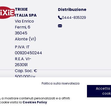
TRIXIE
Distribuzione
ico del prodotto 35885
ITALIA SPA
0444-835329
Via Enrico
Fermi, 6
36045
Alonte (VI)
P.IVA: IT
00920450244
R.E.A. VI-
263091
Cap. Soc. €
500.000 i.v.
ci trovi su Instagram
ci trovi su Facebook
ci trovi su YouTube
ci trov
Politica sulla riservatezza
Accetta t
cook
b, a mostrare contenuti personalizzati e a offrirti
cookie visita la
Cookies Policy
.