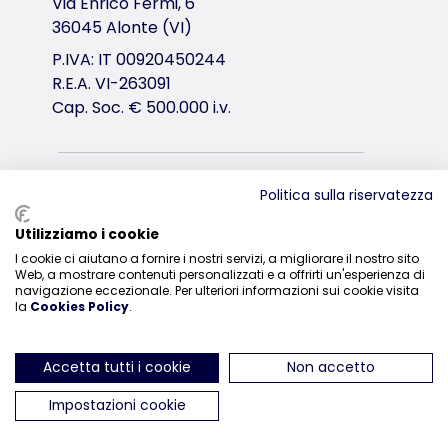
Via Enrico Fermi, 6
36045 Alonte (VI)
P.IVA: IT 00920450244
R.E.A. VI-263091
Cap. Soc. € 500.000 i.v.
Distribuzione
Politica sulla riservatezza
0444-835329
Utilizziamo i cookie
I cookie ci aiutano a fornire i nostri servizi, a migliorare il nostro sito
Web, a mostrare contenuti personalizzati e a offrirti un'esperienza di
navigazione eccezionale. Per ulteriori informazioni sui cookie visita
la
Cookies Policy
.
ci trovi su Instagram
ci trovi su Facebook
ci trovi su YouTube
ci trovi su Linked
ci trovi su 
Accetta tutti i cookie
Non accetto
Impostazioni cookie