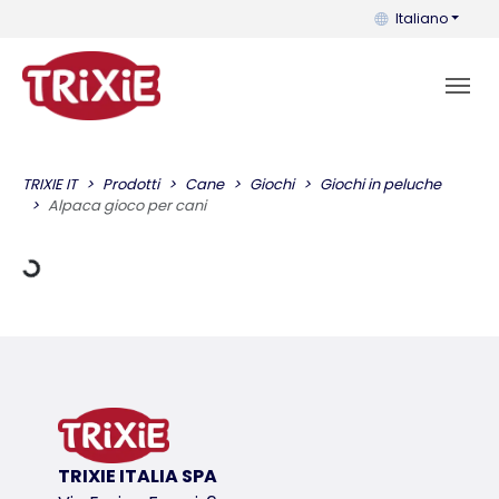
Puoi cambiare la 
Italiano
di carico
TRIXIE IT
Prodotti
Cane
Giochi
Giochi in peluche
Alpaca gioco per cani
TRIXIE ITALIA SPA