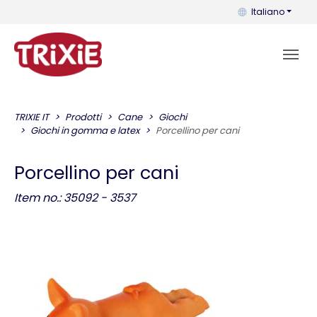
Puoi cambiare la 
Italiano
TRIXIE IT
Prodotti
Cane
Giochi
Giochi in gomma e latex
Porcellino per cani
Porcellino per cani
Item no.: 35092 - 3537