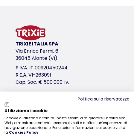
Informazioni sul prodotto
da riempire con snack
per lo srotolamento
in peluche (poliestere)
variante di prodotto
TRIXIE ITALIA SPA
Via Enrico Fermi, 6
variante di prodotto: numero unico del pr
36045 Alonte (VI)
Misure
P.IVA: IT 00920450244
50 cm
R.E.A. VI-263091
Cap. Soc. € 500.000 i.v.
link per il download
TRIXIE Imballaggio 33418-92x88mm
Politica sulla riservatezza
Distribuzione
Utilizziamo i cookie
I cookie ci aiutano a fornire i nostri servizi, a migliorare il nostro sito
0444-835329
Web, a mostrare contenuti personalizzati e a offrirti un'esperienza di
navigazione eccezionale. Per ulteriori informazioni sui cookie visita
la
Cookies Policy
.