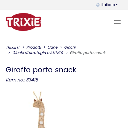
Puoi cambiare la 
Italiano
TRIXIE IT
Prodotti
Cane
Giochi
Giochi di strategia e Attività
Giraffa porta snack
Giraffa porta snack
Item no.: 33418