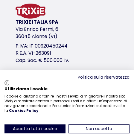
al gusto di menta
massaggia le gengive
prodotto testato da un organismo indipendente di e
TRIXIE ITALIA SPA
variante di prodotto
Via Enrico Fermi, 6
36045 Alonte (VI)
variante di prodotto: numero unico del pr
P.IVA: IT 00920450244
Misure
R.E.A. VI-263091
ø 6 cm
Cap. Soc. € 500.000 i.v.
variante di prodotto: numero unico del pr
Politica sulla riservatezza
Misure
ø 7 cm
Distribuzione
Utilizziamo i cookie
I cookie ci aiutano a fornire i nostri servizi, a migliorare il nostro sito
0444-835329
link per il download
Web, a mostrare contenuti personalizzati e a offrirti un'esperienza di
navigazione eccezionale. Per ulteriori informazioni sui cookie visita
TRIXIE Imballaggio 3259-3289-32880-32941-32
la
Cookies Policy
.
TRIXIE Imballaggio 32941-92x88mm
Accetta tutti i cookie
Non accetto